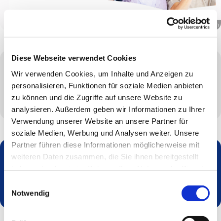
© canva.com
Diese Webseite verwendet Cookies
Wir verwenden Cookies, um Inhalte und Anzeigen zu
Mittwoch, 9. September 2026, 14:30 - 16:30
personalisieren, Funktionen für soziale Medien anbieten
Uhr
zu können und die Zugriffe auf unsere Website zu
analysieren. Außerdem geben wir Informationen zu Ihrer
Verwendung unserer Website an unsere Partner für
soziale Medien, Werbung und Analysen weiter. Unsere
Partner führen diese Informationen möglicherweise mit
weiteren Daten zusammen, die Sie ihnen bereitgestellt
haben oder die sie im Rahmen Ihrer Nutzung der Dienste
Dies könnte Sie auch interessieren
gesammelt haben.
Einwilligungsauswahl
Notwendig