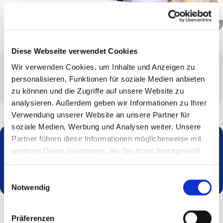
© canva.com
Diese Webseite verwendet Cookies
Wir verwenden Cookies, um Inhalte und Anzeigen zu
Mittwoch, 26. August 2026, 14:30 - 16:30 Uhr
personalisieren, Funktionen für soziale Medien anbieten
zu können und die Zugriffe auf unsere Website zu
analysieren. Außerdem geben wir Informationen zu Ihrer
Verwendung unserer Website an unsere Partner für
soziale Medien, Werbung und Analysen weiter. Unsere
Partner führen diese Informationen möglicherweise mit
weiteren Daten zusammen, die Sie ihnen bereitgestellt
Dies könnte Sie auch interessieren
haben oder die sie im Rahmen Ihrer Nutzung der Dienste
gesammelt haben.
Einwilligungsauswahl
Notwendig
Präferenzen