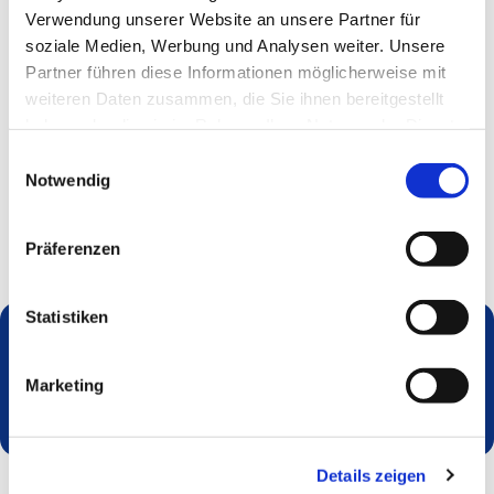
Verwendung unserer Website an unsere Partner für
soziale Medien, Werbung und Analysen weiter. Unsere
Partner führen diese Informationen möglicherweise mit
weiteren Daten zusammen, die Sie ihnen bereitgestellt
haben oder die sie im Rahmen Ihrer Nutzung der Dienste
gesammelt haben.
Einwilligungsauswahl
Notwendig
Präferenzen
Statistiken
Dies könnte Sie auch interessieren
Marketing
Details zeigen