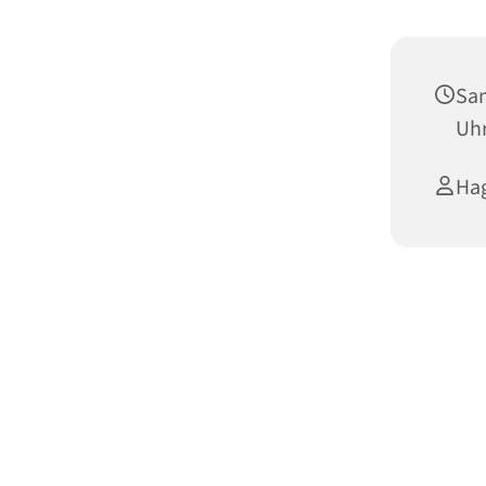
Sam
Uh
Hag