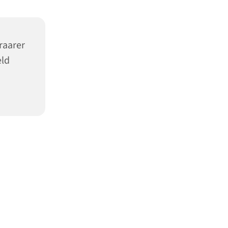
raarer
eld