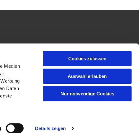
Cookies zulassen
le Medien
ir
Auswahl erlauben
, Werbung
ren Daten
Nur notwendige Cookies
ienste
n
g
Details zeigen