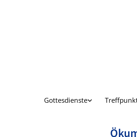
Gottesdienste
Treffpunk
Öku