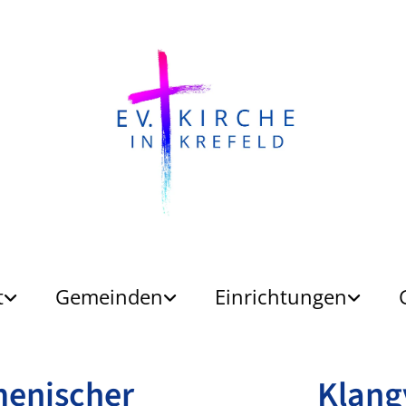
t
Gemeinden
Einrichtungen
menischer Klangvo