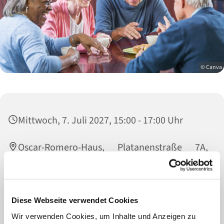
© Canva
Mittwoch, 7. Juli 2027, 15:00 - 17:00 Uhr
Oscar-Romero-Haus, Platanenstraße 7A,
47829 Krefeld
für Neuanmeldungen oder Schnuppern bitte
Diese Webseite verwendet Cookies
kurz anrufen: Petra Engels, 0157 73668891
Wir verwenden Cookies, um Inhalte und Anzeigen zu