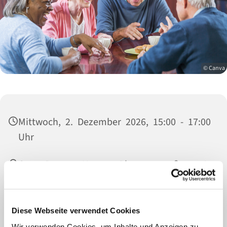
© Canva
Mittwoch, 2. Dezember 2026, 15:00 - 17:00
Uhr
Oscar-Romero-Haus, Platanenstraße 7A,
47829 Krefeld
für Neuanmeldungen oder Schnuppern bitte
Diese Webseite verwendet Cookies
kurz anrufen: Petra Engels, 0157 73668891
Wir verwenden Cookies, um Inhalte und Anzeigen zu