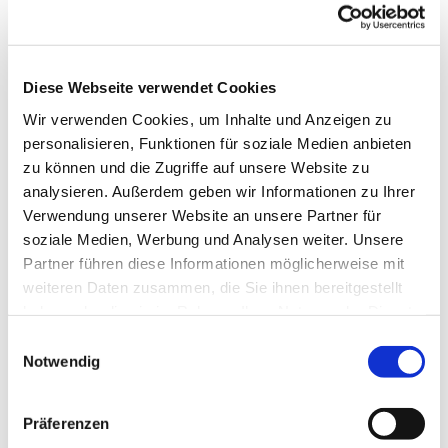
Befunde, Diskurse, Gegenwehr“
NS-Gedenkstätten geraten zunehmend ins Visier
extremistischer Angriffe und gesellschaftlicher Debatten. Der
Diese Webseite verwendet Cookies
Vortrag beleuchtet aktuelle Entwicklungen, Hintergründe und
Wir verwenden Cookies, um Inhalte und Anzeigen zu
Formen der Gegenwehr und lädt zur gemeinsamen
personalisieren, Funktionen für soziale Medien anbieten
Auseinandersetzung mit Erinnerungskultur und
zu können und die Zugriffe auf unsere Website zu
demokratischer Verantwortung ein.
analysieren. Außerdem geben wir Informationen zu Ihrer
Verwendung unserer Website an unsere Partner für
Veranstalter:
soziale Medien, Werbung und Analysen weiter. Unsere
Villa Merländer e.V. in Kooperation mit der Citykirche Krefeld
Partner führen diese Informationen möglicherweise mit
weiteren Daten zusammen, die Sie ihnen bereitgestellt
haben oder die sie im Rahmen Ihrer Nutzung der Dienste
gesammelt haben.
Einwilligungsauswahl
Notwendig
Präferenzen