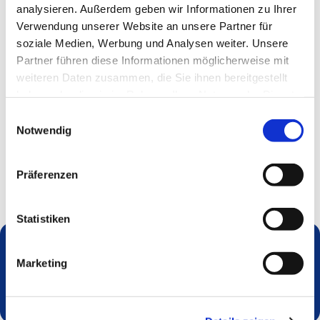
analysieren. Außerdem geben wir Informationen zu Ihrer
Verwendung unserer Website an unsere Partner für
soziale Medien, Werbung und Analysen weiter. Unsere
Partner führen diese Informationen möglicherweise mit
weiteren Daten zusammen, die Sie ihnen bereitgestellt
haben oder die sie im Rahmen Ihrer Nutzung der Dienste
gesammelt haben.
Einwilligungsauswahl
Notwendig
Präferenzen
Statistiken
Marketing
Dies könnte Sie auch interessieren