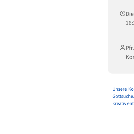
Die
16:
P
Ko
Unsere Ko
Gottsuche
kreativ en