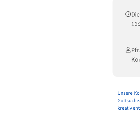
Die
16:
P
Ko
Unsere Ko
Gottsuche
kreativ en