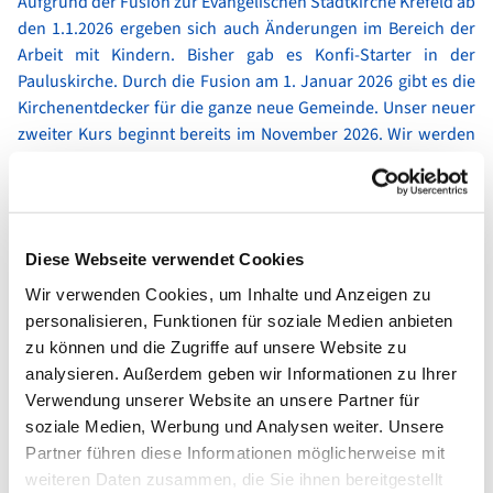
Aufgrund der Fusion zur Evangelischen Stadtkirche Krefeld ab
den 1.1.2026 ergeben sich auch Änderungen im Bereich der
Arbeit mit Kindern. Bisher gab es Konfi-Starter in der
Pauluskirche. Durch die Fusion am 1. Januar 2026 gibt es die
Kirchenentdecker für die ganze neue Gemeinde. Unser neuer
zweiter Kurs beginnt bereits im November 2026. Wir werden
uns als Kirchenentdecker auf die Reise in die fusionierte
Gesamtgemeinde und die Bibel machen. Dazu laden wir alle
Kinder herzlich ein, die in dem Zeitraum vom
1.9.2016-
1.10.2017
geboren sind.
Diese Webseite verwendet Cookies
Wir werden uns mit dem Glauben an Gott beschäftigen und
unsere Gemeinde näher kennenlernen. Auch Spaß und Spiel
Wir verwenden Cookies, um Inhalte und Anzeigen zu
sollen dabei natürlich nicht zu kurz kommen.
personalisieren, Funktionen für soziale Medien anbieten
Starten werden wir das Angebot mit einem Kennenlerntag am
zu können und die Zugriffe auf unsere Website zu
3.10.2026
und beginnen mit einem gemeinsamen
analysieren. Außerdem geben wir Informationen zu Ihrer
Familienfrühstück um
10:00Uhr
. Alle Veranstaltungen finden
Verwendung unserer Website an unsere Partner für
in der Pauluskirche, Hülser Straße 171 in 47803 Krefeld statt.
soziale Medien, Werbung und Analysen weiter. Unsere
Dieses Jahr werden wir uns vorwiegend
donnerstags von
Partner führen diese Informationen möglicherweise mit
17:00
– 18:00
Uhr
treffen. Zum Kurs der Kirchenentdecker
weiteren Daten zusammen, die Sie ihnen bereitgestellt