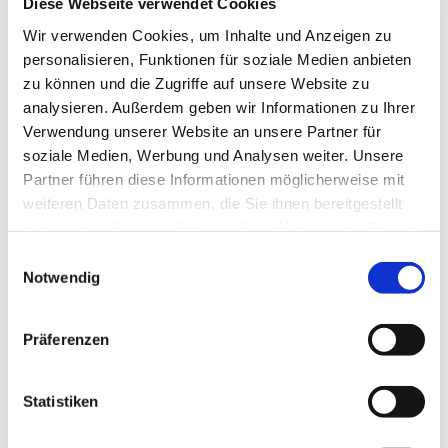
veranstaltet und der Chor begleitet besondere Gottesdienste.
Diese Webseite verwendet Cookies
Wir verwenden Cookies, um Inhalte und Anzeigen zu
Termin: montags von 20.00 – 21.30 Uhr
personalisieren, Funktionen für soziale Medien anbieten
Ansprechpartnerin ist Kirchenmusikerin Barbara Schiebold
zu können und die Zugriffe auf unsere Website zu
(barbara.schiebold@ekir.de)
analysieren. Außerdem geben wir Informationen zu Ihrer
Verwendung unserer Website an unsere Partner für
soziale Medien, Werbung und Analysen weiter. Unsere
Partner führen diese Informationen möglicherweise mit
weiteren Daten zusammen, die Sie ihnen bereitgestellt
haben oder die sie im Rahmen Ihrer Nutzung der Dienste
gesammelt haben.
Einwilligungsauswahl
Notwendig
Präferenzen
Statistiken