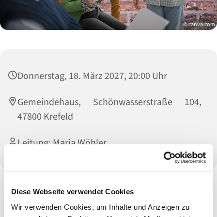
© canva.com
Donnerstag, 18. März 2027, 20:00 Uhr
Gemeindehaus, Schönwasserstraße 104,
47800 Krefeld
Leitung: Maria Wöhler
Diese Webseite verwendet Cookies
Herzlich willkommen zum Chor - wir singen gerne zusammen
und enden anschließend gerne mit geselligem Ausklang
Wir verwenden Cookies, um Inhalte und Anzeigen zu