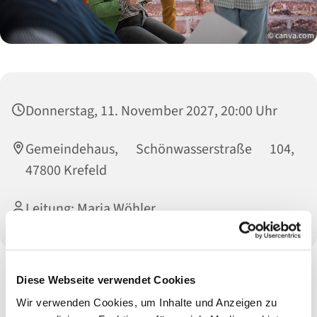
© canva.com
Donnerstag, 11. November 2027, 20:00 Uhr
Gemeindehaus, Schönwasserstraße 104,
47800 Krefeld
Leitung: Maria Wöhler
Diese Webseite verwendet Cookies
Herzlich willkommen zum Chor - wir singen gerne zusammen
und enden anschließend gerne mit geselligem Ausklang
Wir verwenden Cookies, um Inhalte und Anzeigen zu