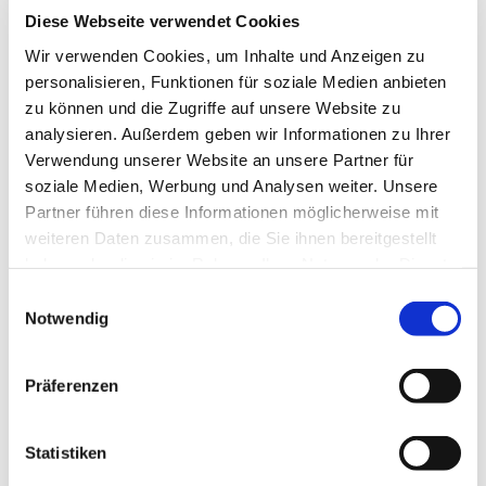
Parallel zum Lichtspur- Gottesdienst für Erwachsene.
Diese Webseite verwendet Cookies
Fast Jeden
dritten Sonntag
im Monat um 11.00 Uhr.
Wir verwenden Cookies, um Inhalte und Anzeigen zu
Wir beginnen gemeinsam im Lichtspur- Gottesdienst, dann
personalisieren, Funktionen für soziale Medien anbieten
starten wir unser eigenes, spannendes Programm. Mit
zu können und die Zugriffe auf unsere Website zu
Geschichten, Spielen, Kreativen und viel, viel mehr…
analysieren. Außerdem geben wir Informationen zu Ihrer
Verwendung unserer Website an unsere Partner für
soziale Medien, Werbung und Analysen weiter. Unsere
Partner führen diese Informationen möglicherweise mit
weiteren Daten zusammen, die Sie ihnen bereitgestellt
haben oder die sie im Rahmen Ihrer Nutzung der Dienste
gesammelt haben.
Einwilligungsauswahl
Notwendig
Präferenzen
Statistiken