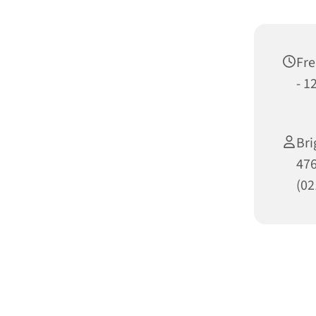
Fre
- 1
Br
47
(02