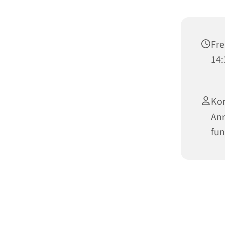
Fre
14:
Ko
Ann
fun