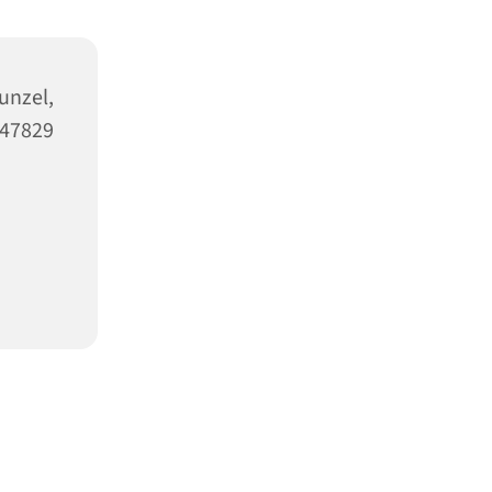
nzel,
47829