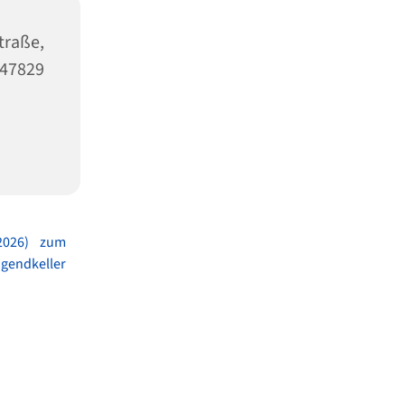
raße,
47829
 2026) zum
ugendkeller