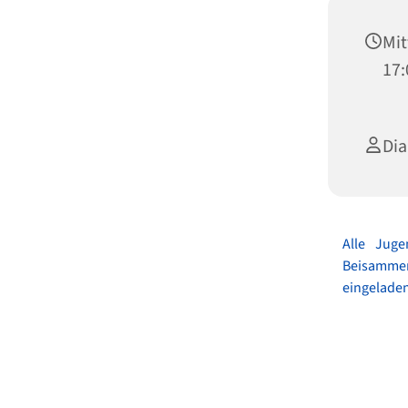
Mit
17:
Dia
Alle Juge
Beisammens
eingeladen