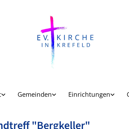
t
Gemeinden
Einrichtungen
dtreff "Bergkeller"