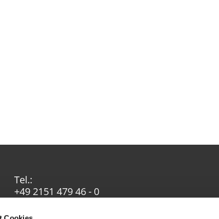
Tel.:
+49 2151 479 46 - 0
Email:
info@ev-in-krefeld.de
t Cookies