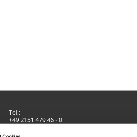
Tel.:
+49 2151 479 46 - 0
Email:
info@ev-in-krefeld.de
t Cookies