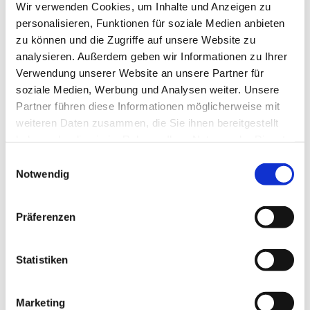
Wir verwenden Cookies, um Inhalte und Anzeigen zu
Gottesdienst bei einer Tasse Kaffee oder Tee.
personalisieren, Funktionen für soziale Medien anbieten
Wir freuen uns auf Sie.
zu können und die Zugriffe auf unsere Website zu
analysieren. Außerdem geben wir Informationen zu Ihrer
Verwendung unserer Website an unsere Partner für
soziale Medien, Werbung und Analysen weiter. Unsere
Partner führen diese Informationen möglicherweise mit
weiteren Daten zusammen, die Sie ihnen bereitgestellt
haben oder die sie im Rahmen Ihrer Nutzung der Dienste
gesammelt haben.
Einwilligungsauswahl
Notwendig
Präferenzen
Statistiken
Marketing