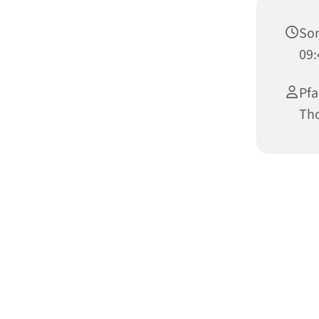
Son
09:
Pfa
Th