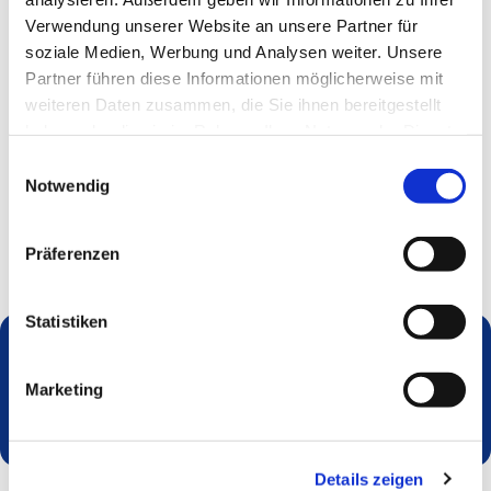
Verwendung unserer Website an unsere Partner für
soziale Medien, Werbung und Analysen weiter. Unsere
Partner führen diese Informationen möglicherweise mit
weiteren Daten zusammen, die Sie ihnen bereitgestellt
haben oder die sie im Rahmen Ihrer Nutzung der Dienste
gesammelt haben.
Einwilligungsauswahl
Notwendig
Präferenzen
Statistiken
Dies könnte Sie auch interessieren
Marketing
Details zeigen