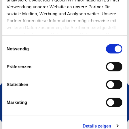
Verwendung unserer Website an unsere Partner für
soziale Medien, Werbung und Analysen weiter. Unsere
Partner führen diese Informationen möglicherweise mit
weiteren Daten zusammen, die Sie ihnen bereitgestellt
haben oder die sie im Rahmen Ihrer Nutzung der Dienste
gesammelt haben.
Einwilligungsauswahl
Notwendig
Präferenzen
Statistiken
Dies könnte Sie auch interessieren
Marketing
Details zeigen