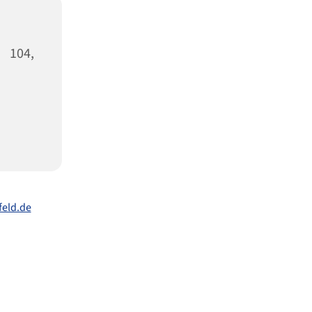
 104,
eld.de