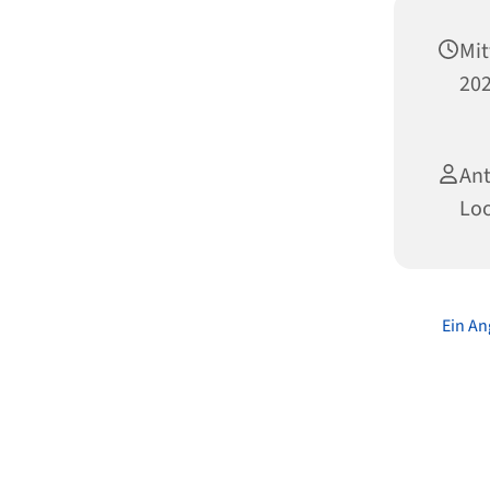
Mi
202
A
Loo
Ein An