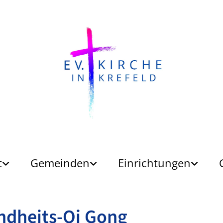
t
Gemeinden
Einrichtungen
ndheits-Qi Gong