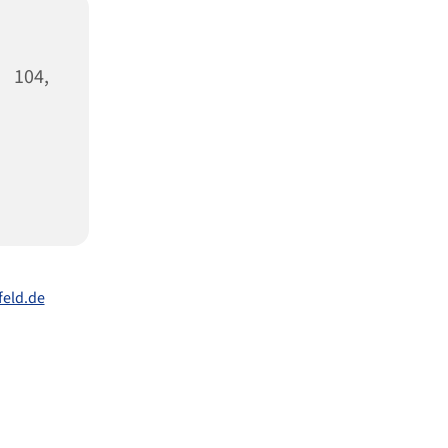
 104,
eld.de