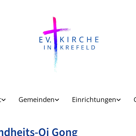
t
Gemeinden
Einrichtungen
ndheits-Qi Gong