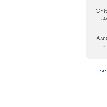
Mi
202
A
Loo
Ein An