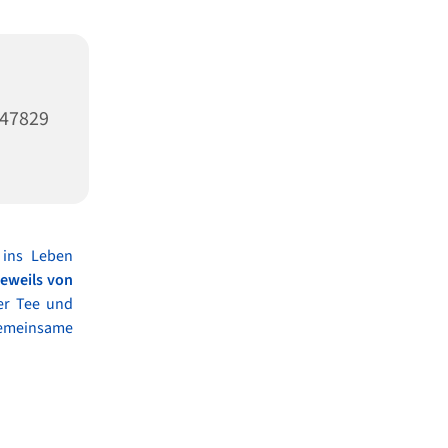
47829
 ins Leben
 jeweils von
der Tee und
gemeinsame