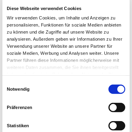
am
Mittwoch, den 15.11.
in der Johanneskirche
, jeweils von
Diese Webseite verwendet Cookies
14.30-16.30 Uhr, alle 14 Tage.
Geplant ist jeweils ein Beginn
Wir verwenden Cookies, um Inhalte und Anzeigen zu
mit Kaffee oder Tee und Keksen, danach verschiedene
personalisieren, Funktionen für soziale Medien anbieten
Karten-, Würfel- und Brettspiele oder/und gemeinsame Stadt-
zu können und die Zugriffe auf unsere Website zu
Land-Fluss- oder Bingo-Runden.
analysieren. Außerdem geben wir Informationen zu Ihrer
Rückfragen gerne an das Gemeindebüro: 48 06 01
Verwendung unserer Website an unsere Partner für
soziale Medien, Werbung und Analysen weiter. Unsere
Partner führen diese Informationen möglicherweise mit
weiteren Daten zusammen, die Sie ihnen bereitgestellt
haben oder die sie im Rahmen Ihrer Nutzung der Dienste
gesammelt haben.
Einwilligungsauswahl
Notwendig
Präferenzen
Statistiken