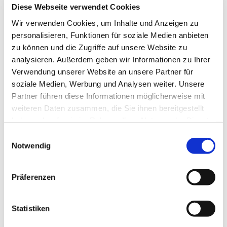
14.30-16.30 Uhr, alle 14 Tage.
Geplant ist jeweils ein Beginn
Diese Webseite verwendet Cookies
mit Kaffee oder Tee und Keksen, danach verschiedene
Wir verwenden Cookies, um Inhalte und Anzeigen zu
Karten-, Würfel- und Brettspiele oder/und gemeinsame Stadt-
personalisieren, Funktionen für soziale Medien anbieten
Land-Fluss- oder Bingo-Runden.
zu können und die Zugriffe auf unsere Website zu
analysieren. Außerdem geben wir Informationen zu Ihrer
Rückfragen gerne an das Gemeindebüro: 48 06 01
Verwendung unserer Website an unsere Partner für
soziale Medien, Werbung und Analysen weiter. Unsere
Partner führen diese Informationen möglicherweise mit
weiteren Daten zusammen, die Sie ihnen bereitgestellt
haben oder die sie im Rahmen Ihrer Nutzung der Dienste
gesammelt haben.
Einwilligungsauswahl
Notwendig
Präferenzen
Statistiken