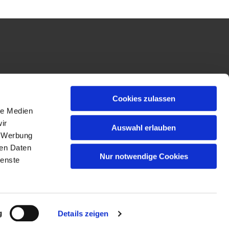
Cookies zulassen
le Medien
ir
Auswahl erlauben
, Werbung
ren Daten
Nur notwendige Cookies
ienste
n
g
Details zeigen