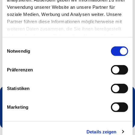
Verwendung unserer Website an unsere Partner für
soziale Medien, Werbung und Analysen weiter. Unsere
Partner führen diese Informationen möglicherweise mit
weiteren Daten zusammen, die Sie ihnen bereitgestellt
haben oder die sie im Rahmen Ihrer Nutzung der Dienste
gesammelt haben.
Einwilligungsauswahl
Notwendig
Präferenzen
Statistiken
Dies könnte Sie auch interessieren
Marketing
Details zeigen