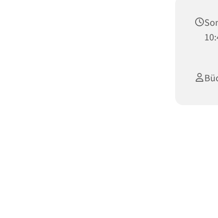
Son
10:
Bü