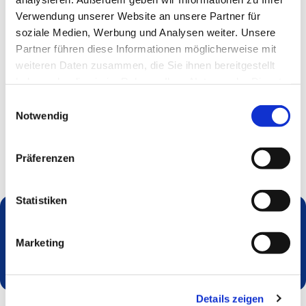
Verwendung unserer Website an unsere Partner für
soziale Medien, Werbung und Analysen weiter. Unsere
Partner führen diese Informationen möglicherweise mit
weiteren Daten zusammen, die Sie ihnen bereitgestellt
haben oder die sie im Rahmen Ihrer Nutzung der Dienste
gesammelt haben.
Einwilligungsauswahl
Notwendig
Präferenzen
Statistiken
Dies könnte Sie auch interessieren
Marketing
Details zeigen