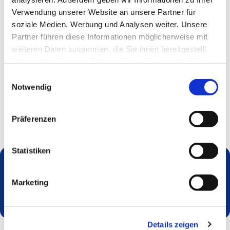
Verwendung unserer Website an unsere Partner für
soziale Medien, Werbung und Analysen weiter. Unsere
Partner führen diese Informationen möglicherweise mit
weiteren Daten zusammen, die Sie ihnen bereitgestellt
haben oder die sie im Rahmen Ihrer Nutzung der Dienste
gesammelt haben.
Einwilligungsauswahl
Notwendig
Präferenzen
Statistiken
Dies könnte Sie auch interessieren
Marketing
Details zeigen