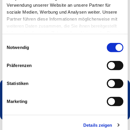
Verwendung unserer Website an unsere Partner für
soziale Medien, Werbung und Analysen weiter. Unsere
Partner führen diese Informationen möglicherweise mit
weiteren Daten zusammen, die Sie ihnen bereitgestellt
haben oder die sie im Rahmen Ihrer Nutzung der Dienste
gesammelt haben.
Einwilligungsauswahl
Notwendig
Präferenzen
Statistiken
Dies könnte Sie auch interessieren
Marketing
Details zeigen