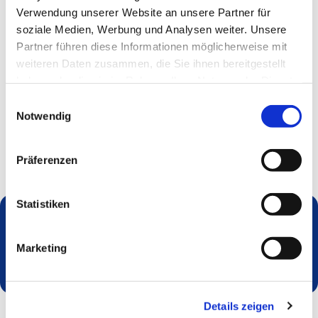
Verwendung unserer Website an unsere Partner für
soziale Medien, Werbung und Analysen weiter. Unsere
Partner führen diese Informationen möglicherweise mit
weiteren Daten zusammen, die Sie ihnen bereitgestellt
haben oder die sie im Rahmen Ihrer Nutzung der Dienste
gesammelt haben.
Einwilligungsauswahl
Notwendig
Präferenzen
Statistiken
Dies könnte Sie auch interessieren
Marketing
Details zeigen