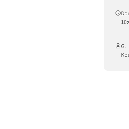
Do
10:
G.
Koe