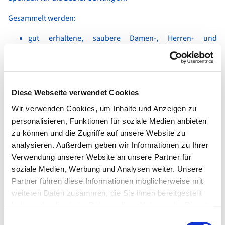
Gesammelt werden:
gut erhaltene, saubere Damen-, Herren- und
Kinderbekleidung,
Tisch-, Bett- und Hauswäsche,
Handtaschen,
Diese Webseite verwendet Cookies
Wir verwenden Cookies, um Inhalte und Anzeigen zu
tragbare Schuhe (bitte paarweise bündeln!),
personalisieren, Funktionen für soziale Medien anbieten
Federbetten,
zu können und die Zugriffe auf unsere Website zu
analysieren. Außerdem geben wir Informationen zu Ihrer
Wolldecken und
Verwendung unserer Website an unsere Partner für
soziale Medien, Werbung und Analysen weiter. Unsere
Plüschtiere.
Partner führen diese Informationen möglicherweise mit
Der Erlös hilft Bethel bei der wichtigen Arbeit mit behinderten,
weiteren Daten zusammen, die Sie ihnen bereitgestellt
kranken, alten oder benachteiligten Menschen.
haben oder die sie im Rahmen Ihrer Nutzung der Dienste
gesammelt haben.
Einwilligungsauswahl
Abgaben sind in der Regel dienstags 10.00 - 12.00 Uhr und