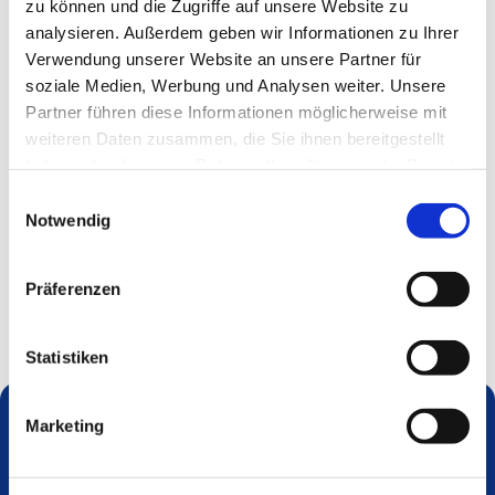
zu können und die Zugriffe auf unsere Website zu
analysieren. Außerdem geben wir Informationen zu Ihrer
„ABERBITTE MIT SCHLAGER“
Verwendung unserer Website an unsere Partner für
Treffpunkt: 16.30 h am Eingang Schloss Neersen
soziale Medien, Werbung und Analysen weiter. Unsere
„Kassenhäuschen“
Partner führen diese Informationen möglicherweise mit
weiteren Daten zusammen, die Sie ihnen bereitgestellt
Sommer, Sonne, Ostsee, Wohnwagen, Herzklopfen
haben oder die sie im Rahmen Ihrer Nutzung der Dienste
gesammelt haben.
Einwilligungsauswahl
mit Schlagern wie „Er gehört zu mir“, „Ein bißchen Spaß muss
Notwendig
sein“ und „Wann wird‘s mal wieder richtig Sommer? wird
diese turbulente Komödie zum musikalischen Sommerspaß
Präferenzen
Anmeldung telefonisch oder per SMS unter 0177 8403077
(Marika Löchte) oder per E-Mail an marika.loechte@ekir.de
Statistiken
Marketing
Dies könnte Sie auch interessieren