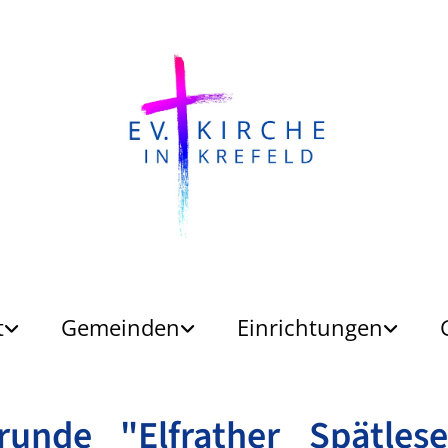
t
Gemeinden
Einrichtungen
nrunde "Elfrather Spätles