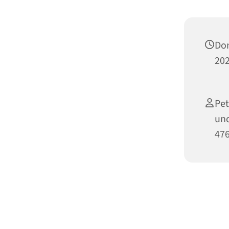
Do
202
Pet
un
476