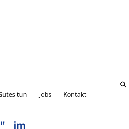
Gutes tun
Jobs
Kontakt
e" im